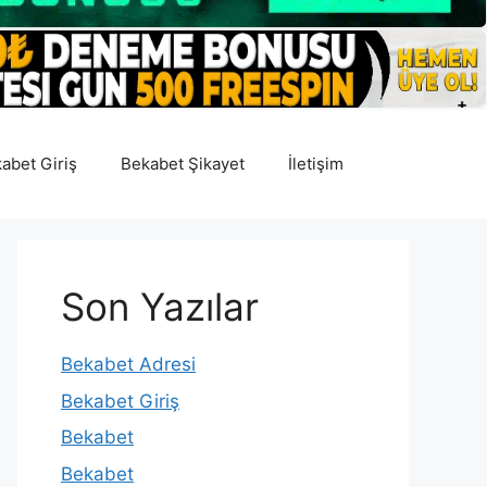
abet Giriş
Bekabet Şikayet
İletişim
Son Yazılar
Bekabet Adresi
Bekabet Giriş
Bekabet
Bekabet