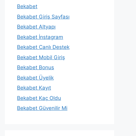
Bekabet
Bekabet Giriş Sayfası
Bekabet Altyapı
Bekabet İnstagram
Bekabet Canlı Destek
Bekabet Mobil Giriş
Bekabet Bonus
Bekabet Üyelik
Bekabet Kayıt
Bekabet Kaç Oldu
Bekabet Güvenilir Mi