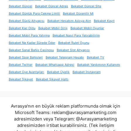
Bekabet Güncel
Bekabet Güncel Adres
Bekabet Güncel Site
Bekabet Günlük Para Çekme Limiti
Bekabet Güvenilir Mi
Bekabet Güçlü Altyapısı
Bekabet Hesabını Askıya Alın
Bekabet Kayıt
Bekabet Kaç Oldu
Bekabet Mobil Giriş
Bekabet Mobil Oyunlar
Bekabet Mobil Para Yatırma
Bekabet Nasıl Para Yatırabilirim
Bekabet Ne Kadar Sürede Öder
Bekabet Rulet Oyunu
Bekabet Sanal Bahis Casinosu
Bekabet Slot Altyapısı
Bekabet Spor Bahisleri
Bekabet Telegram Hesabı
Bekabet TV
Bekabet Twitter
Bekabet Whatsapp Adresi
Bekabet Yardımının Kullanımı
Bekabet Üye Avantajları
Bekabet Üyelik
Bekabet İnstagram
Bekabet Şikayet
Bekabet Şikayet Hattı
Avrasya'nın en büyük reklam platformunda olmak için
Microsoft Teams:
reklam@avrasyamarketing.com
adresimizden veya Telegram: @Avrasyamarketing
adresimizden irtibat kurabilirsiniz. (Tek iletişim