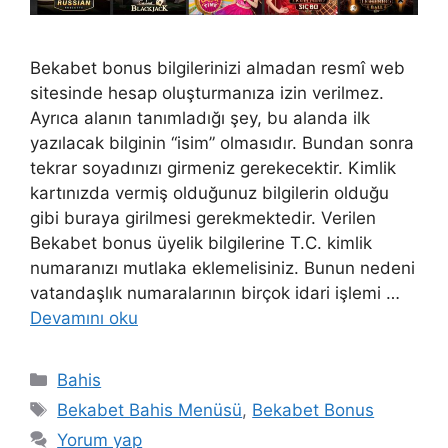
Bekabet bonus bilgilerinizi almadan resmî web
sitesinde hesap oluşturmanıza izin verilmez.
Ayrıca alanın tanımladığı şey, bu alanda ilk
yazılacak bilginin “isim” olmasıdır. Bundan sonra
tekrar soyadınızı girmeniz gerekecektir. Kimlik
kartınızda vermiş olduğunuz bilgilerin olduğu
gibi buraya girilmesi gerekmektedir. Verilen
Bekabet bonus üyelik bilgilerine T.C. kimlik
numaranızı mutlaka eklemelisiniz. Bunun nedeni
vatandaşlık numaralarının birçok idari işlemi …
Devamını oku
Kategoriler
Bahis
Etiketler
Bekabet Bahis Menüsü
,
Bekabet Bonus
Yorum yap