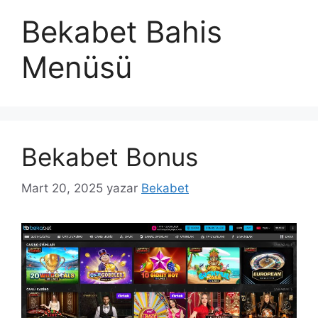
Bekabet Bahis
Menüsü
Bekabet Bonus
Mart 20, 2025
yazar
Bekabet