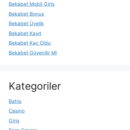
Bekabet Mobil Giriş
Bekabet Bonus
Bekabet Üyelik
Bekabet Kayıt
Bekabet Kaç Oldu
Bekabet Güvenilir Mi
Kategoriler
Bahis
Casino
Giriş