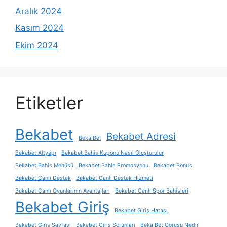
Aralık 2024
Kasım 2024
Ekim 2024
Etiketler
Bekabet
Bekabet Adresi
Beka Bet
Bekabet Altyapı
Bekabet Bahis Kuponu Nasıl Oluşturulur
Bekabet Bahis Menüsü
Bekabet Bahis Promosyonu
Bekabet Bonus
Bekabet Canlı Destek
Bekabet Canlı Destek Hizmeti
Bekabet Canlı Oyunlarının Avantajları
Bekabet Canlı Spor Bahisleri
Bekabet Giriş
Bekabet Giriş Hatası
Bekabet Giriş Sayfası
Bekabet Giriş Sorunları
Beka Bet Görüşü Nedir