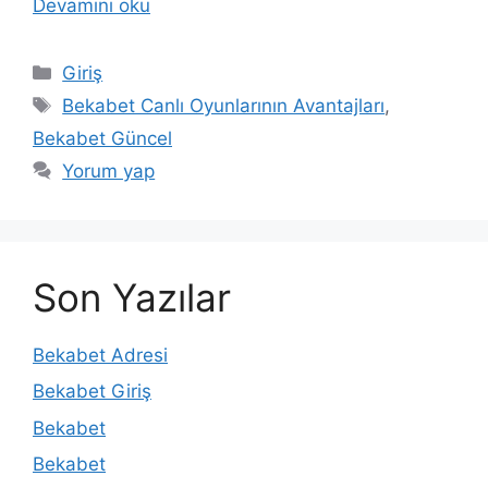
Devamını oku
Kategoriler
Giriş
Etiketler
Bekabet Canlı Oyunlarının Avantajları
,
Bekabet Güncel
Yorum yap
Son Yazılar
Bekabet Adresi
Bekabet Giriş
Bekabet
Bekabet