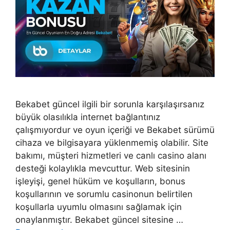
Bekabet güncel ilgili bir sorunla karşılaşırsanız
büyük olasılıkla internet bağlantınız
çalışmıyordur ve oyun içeriği ve Bekabet sürümü
cihaza ve bilgisayara yüklenmemiş olabilir. Site
bakımı, müşteri hizmetleri ve canlı casino alanı
desteği kolaylıkla mevcuttur. Web sitesinin
işleyişi, genel hüküm ve koşulların, bonus
koşullarının ve sorumlu casinonun belirtilen
koşullarla uyumlu olmasını sağlamak için
onaylanmıştır. Bekabet güncel sitesine …