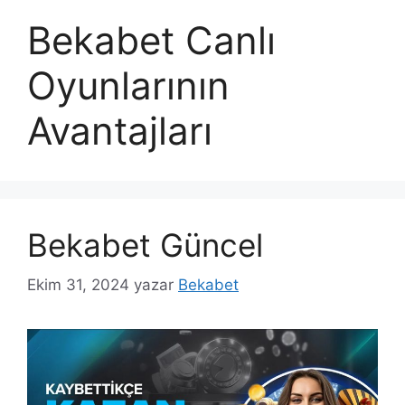
Bekabet Canlı
Oyunlarının
Avantajları
Bekabet Güncel
Ekim 31, 2024
yazar
Bekabet