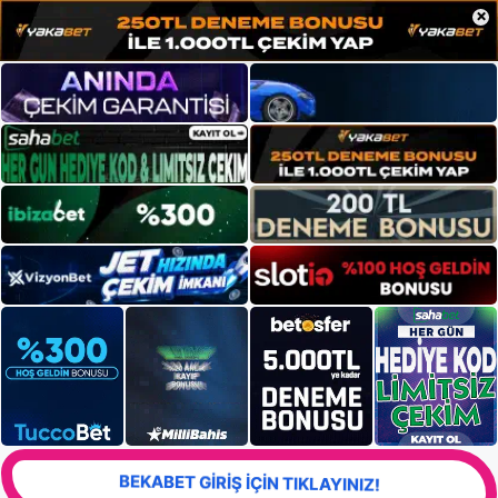
×
BEKABET GİRİŞ İÇİN TIKLAYINIZ!