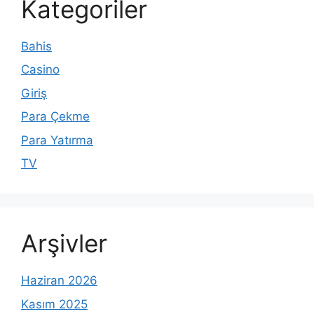
Kategoriler
Bahis
Casino
Giriş
Para Çekme
Para Yatırma
TV
Arşivler
Haziran 2026
Kasım 2025