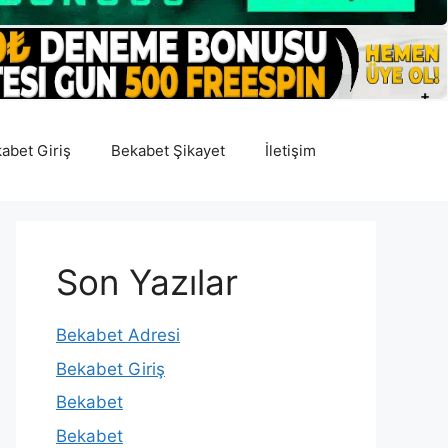
abet Giriş
Bekabet Şikayet
İletişim
Son Yazılar
Bekabet Adresi
Bekabet Giriş
Bekabet
Bekabet