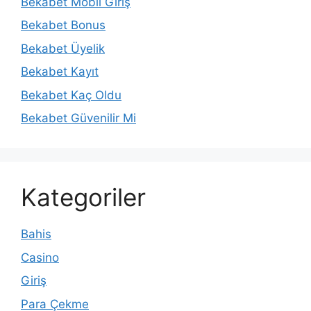
Bekabet Mobil Giriş
Bekabet Bonus
Bekabet Üyelik
Bekabet Kayıt
Bekabet Kaç Oldu
Bekabet Güvenilir Mi
Kategoriler
Bahis
Casino
Giriş
Para Çekme