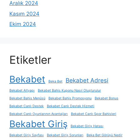
Aralık 2024
Kasım 2024
Ekim 2024
Etiketler
Bekabet
Bekabet Adresi
Beka Bet
Bekabet Altyapı
Bekabet Bahis Kuponu Nasıl Oluşturulur
Bekabet Bahis Menüsü
Bekabet Bahis Promosyonu
Bekabet Bonus
Bekabet Canlı Destek
Bekabet Canlı Destek Hizmeti
Bekabet Canlı Oyunlarının Avantajları
Bekabet Canlı Spor Bahisleri
Bekabet Giriş
Bekabet Giriş Hatası
Bekabet Giriş Sayfası
Bekabet Giriş Sorunları
Beka Bet Görüşü Nedir